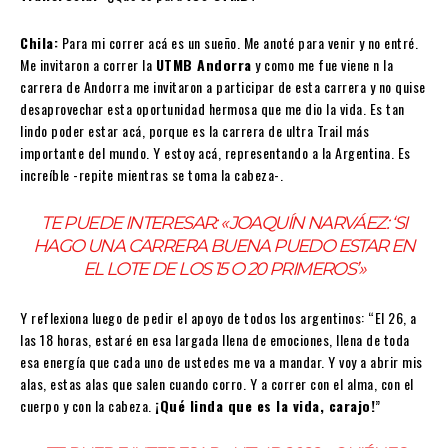
Chila:
Para mi correr acá es un sueño. Me anoté para venir y no entré.
Me invitaron a correr la
UTMB Andorra
y como me fue viene n la
carrera de Andorra me invitaron a participar de esta carrera y no quise
desaprovechar esta oportunidad hermosa que me dio la vida. Es tan
lindo poder estar acá, porque es la carrera de ultra Trail más
importante del mundo. Y estoy acá, representando a la Argentina. Es
increíble -repite mientras se toma la cabeza-.
TE PUEDE INTERESAR:
«JOAQUÍN NARVÁEZ: ‘SI
HAGO UNA CARRERA BUENA PUEDO ESTAR EN
EL LOTE DE LOS 15 O 20 PRIMEROS’»
Y reflexiona luego de pedir el apoyo de todos los argentinos: “El 26, a
las 18 horas, estaré en esa largada llena de emociones, llena de toda
esa energía que cada uno de ustedes me va a mandar. Y voy a abrir mis
alas, estas alas que salen cuando corro. Y a correr con el alma, con el
cuerpo y con la cabeza.
¡Qué linda que es la vida, carajo!
”