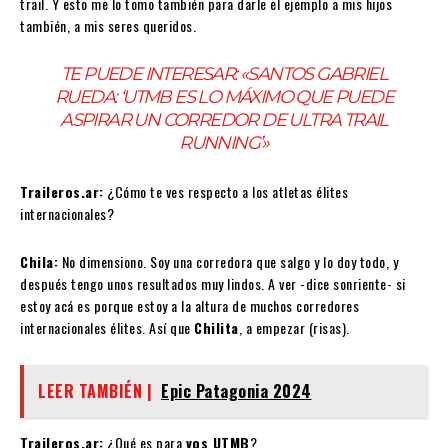
trail. Y esto me lo tomo también para darle el ejemplo a mis hijos
también, a mis seres queridos.
TE PUEDE INTERESAR:
«SANTOS GABRIEL
RUEDA: ‘UTMB ES LO MÁXIMO QUE PUEDE
ASPIRAR UN CORREDOR DE ULTRA TRAIL
RUNNING’»
Traileros.ar:
¿Cómo te ves respecto a los atletas élites
internacionales?
Chila:
No dimensiono. Soy una corredora que salgo y lo doy todo, y
después tengo unos resultados muy lindos. A ver -dice sonriente- si
estoy acá es porque estoy a la altura de muchos corredores
internacionales élites. Así que
Chilita
, a empezar (risas).
LEER TAMBIÉN |
Epic Patagonia 2024
Traileros.ar:
¿Qué es para
vos UTMB
?