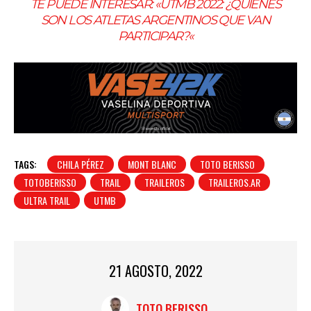
TE PUEDE INTERESAR:
«UTMB 2022: ¿QUIÉNES
SON LOS ATLETAS ARGENTINOS QUE VAN
PARTICIPAR?
«
TAGS:
CHILA PÉREZ
MONT BLANC
TOTO BERISSO
TOTOBERISSO
TRAIL
TRAILEROS
TRAILEROS.AR
ULTRA TRAIL
UTMB
21 AGOSTO, 2022
TOTO BERISSO