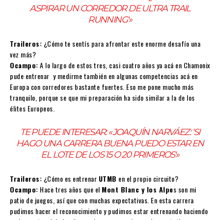
ASPIRAR UN CORREDOR DE ULTRA TRAIL
RUNNING'»
Traileros:
¿Cómo te sentís para afrontar este enorme desafío una
vez más?
Ocampo:
A lo largo de estos tres, casi cuatro años ya acá en Chamonix
pude entrenar y medirme también en algunas competencias acá en
Europa con corredores bastante fuertes. Eso me pone mucho más
tranquilo, porque se que mi preparación ha sido similar a la de los
élites Europeos.
TE PUEDE INTERESAR:
«JOAQUÍN NARVÁEZ: ‘SI
HAGO UNA CARRERA BUENA PUEDO ESTAR EN
EL LOTE DE LOS 15 O 20 PRIMEROS'»
Traileros:
¿Cómo es entrenar
UTMB
en el propio circuito?
Ocampo:
Hace tres años que el
Mont Blanc y los Alpe
s son mi
patio de juegos, así que con muchas expectativas. En esta carrera
pudimos hacer el reconocimiento y pudimos estar entrenando haciendo