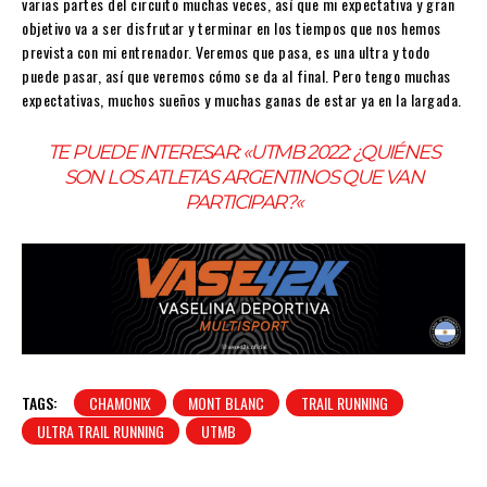
varias partes del circuito muchas veces, así que mi expectativa y gran
objetivo va a ser disfrutar y terminar en los tiempos que nos hemos
prevista con mi entrenador. Veremos que pasa, es una ultra y todo
puede pasar, así que veremos cómo se da al final. Pero tengo muchas
expectativas, muchos sueños y muchas ganas de estar ya en la largada.
TE PUEDE INTERESAR:
«UTMB 2022: ¿QUIÉNES
SON LOS ATLETAS ARGENTINOS QUE VAN
PARTICIPAR?
«
TAGS:
CHAMONIX
MONT BLANC
TRAIL RUNNING
ULTRA TRAIL RUNNING
UTMB