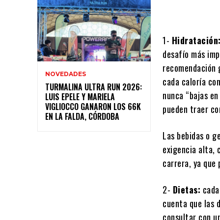
1-
Hidratación
desafío más im
recomendación ge
NOVEDADES
cada caloría co
TURMALINA ULTRA RUN 2026:
nunca “bajas en
LUIS EPELE Y MARIELA
VIGLIOCCO GANARON LOS 66K
pueden traer co
EN LA FALDA, CÓRDOBA
Las bebidas o g
exigencia alta,
carrera, ya que
2-
Dietas:
cada 
cuenta que las d
consultar con 