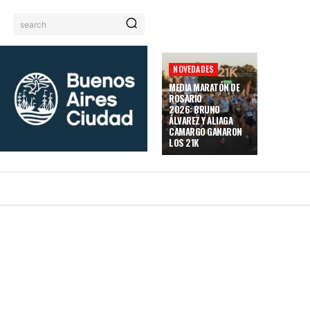
search
NOVEDADES
MEDIA MARATÓN DE
ROSARIO
2026: BRUNO
ÁLVAREZ Y ALIAGA
CAMARGO GANARON
LOS 21K
JES Y GPS
TRAILEROS/AS
SITEMAP
MORE