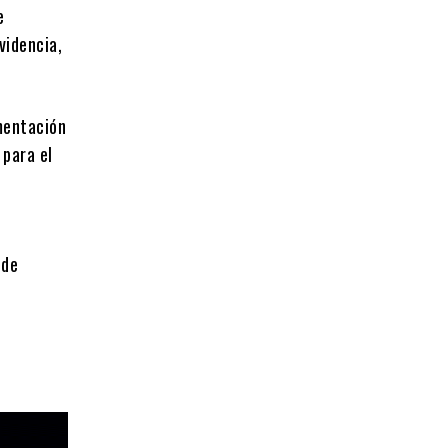
e
videncia,
imentación
 para el
 de