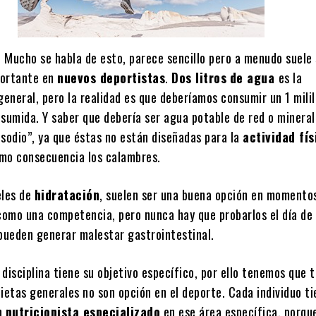
:
Mucho se habla de esto, parece sencillo pero a menudo suele 
portante en
nuevos deportistas
.
Dos litros
de agua
es la
neral, pero la realidad es que deberíamos consumir un 1 milil
nsumida. Y saber que debería ser agua potable de red o mineral
 sodio”, ya que éstas no están diseñadas para la
actividad fís
mo consecuencia los calambres.
eles de
hidratación
, suelen ser una buena opción en momento
 como una competencia, pero nunca hay que probarlos el día de 
 pueden generar malestar gastrointestinal.
disciplina tiene su objetivo específico, por ello tenemos que 
ietas generales no son opción en el deporte. Cada individuo t
un
nutricionista especializado
en ese área específica, porque