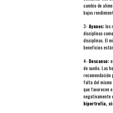
cambio de alime
bajos rendimien
3-
Ayunos:
los 
disciplinas como
disciplinas. El 
beneficios está
4-
Descanso:
e
de sueño. Las h
recomendación p
falta del mismo
que favorecen e
negativamente e
hipertrofia, c