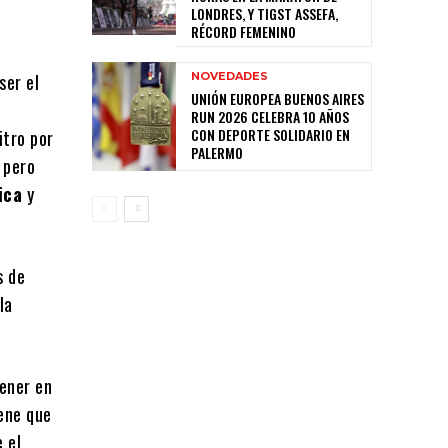
LONDRES, Y TIGST ASSEFA,
RÉCORD FEMENINO
NOVEDADES
ser el
UNIÓN EUROPEA BUENOS AIRES
RUN 2026 CELEBRA 10 AÑOS
CON DEPORTE SOLIDARIO EN
itro por
PALERMO
 pero
ica
y
s de
la
tener en
iene que
 el