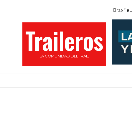
C
12.9
BU
Traileros
LA COMUNIDAD DEL TRAIL
HOME
NOVEDADES
CALENDARIO DE C