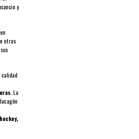
nsancio y
 en
re otras
 sus
 calidad
horas
. La
glucagón
 hockey,