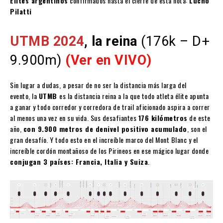
Élites argentinos
confirmados hasta el cierre de esta nota:
Lucho
Pilatti
UTMB 2024
, la reina
(176k – D+
9.900m)
(Ver en VIVO)
Sin lugar a dudas, a pesar de no ser la distancia más larga del
evento, la
UTMB
es la distancia reina a la que todo atleta élite apunta
a ganar y todo corredor y corredora de trail aficionado aspira a correr
al menos una vez en su vida. Sus desafiantes
176 kilómetros
de este
año,
con 9.900 metros de denivel positivo acumulado
, son el
gran desafío. Y todo esto en el increíble marco del Mont Blanc y el
increíble cordón montañoso de los Pirineos en ese mágico lugar donde
conjugan 3 países: Francia, Italia y Suiza
.