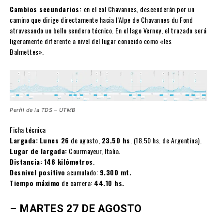
Cambios secundarios:
en el col Chavannes, descenderán por un
camino que dirige directamente hacia l’Alpe de Chavannes du Fond
atravesando un bello sendero técnico. En el lago Verney, el trazado será
ligeramente diferente a nivel del lugar conocido como «les
Balmettes».
Perfil de la TDS – UTMB
Ficha técnica
Largada:
Lunes 26
de agosto,
23.50 hs
. (18.50 hs. de Argentina).
Lugar de largada:
Courmayeur, Italia.
Distancia:
146 kilómetros
.
Desnivel positivo
acumulado:
9.300 mt.
Tiempo máximo
de carrera:
44.10 hs.
–
MARTES 27 DE AGOSTO