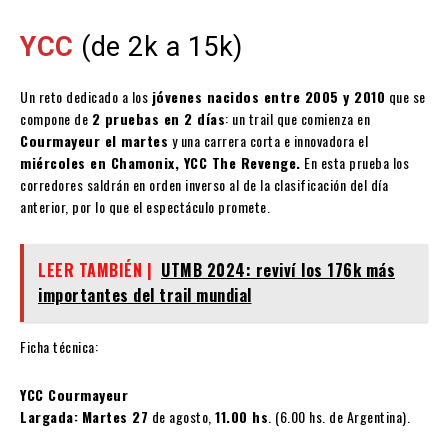
YCC
(de 2k a 15k)
Un reto dedicado a los
jóvenes nacidos entre 2005 y 2010
que se
compone de
2 pruebas en 2 días
: un trail que comienza en
Courmayeur el martes
y una carrera corta e innovadora el
miércoles en Chamonix, YCC The Revenge.
En esta prueba los
corredores saldrán en orden inverso al de la clasificación del día
anterior, por lo que el espectáculo promete.
LEER TAMBIÉN |
UTMB 2024: reviví los 176k más
importantes del trail mundial
Ficha técnica:
YCC Courmayeur
Largada:
Martes 27
de agosto,
11.00 hs
. (6.00 hs. de Argentina).