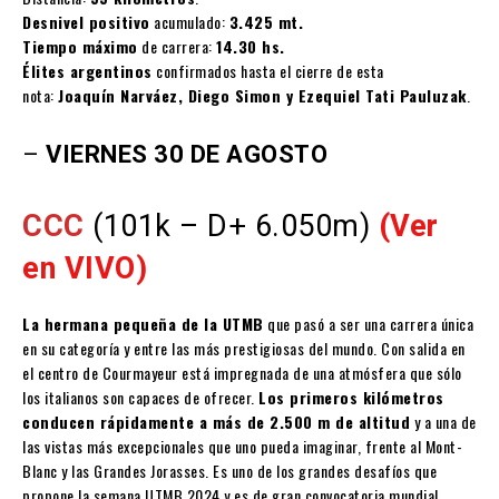
Desnivel positivo
acumulado:
3.425 mt.
Tiempo máximo
de carrera:
14.30 hs.
Élites argentinos
confirmados hasta el cierre de esta
nota:
Joaquín Narváez, Diego Simon y Ezequiel Tati Pauluzak
.
–
VIERNES 30 DE AGOSTO
CCC
(101k – D+ 6.050m)
(Ver
en VIVO)
La hermana pequeña de la UTMB
que pasó a ser una carrera única
en su categoría y entre las más prestigiosas del mundo. Con salida en
el centro de Courmayeur está impregnada de una atmósfera que sólo
los italianos son capaces de ofrecer.
Los primeros kilómetros
conducen rápidamente a más de 2.500 m de altitud
y a una de
las vistas más excepcionales que uno pueda imaginar, frente al Mont-
Blanc y las Grandes Jorasses. Es uno de los grandes desafíos que
propone la semana UTMB 2024 y es de gran convocatoria mundial.