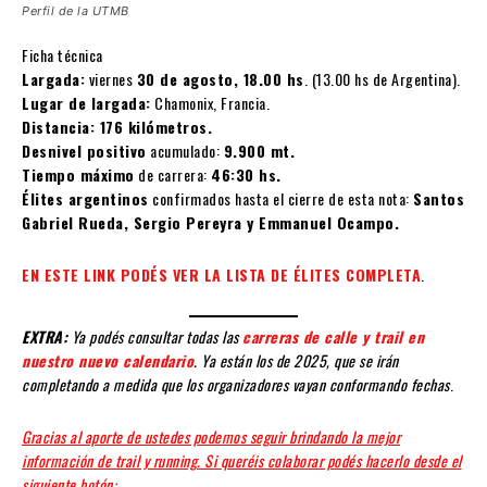
Perfil de la UTMB
Ficha técnica
Largada:
viernes
30 de agosto, 18.00 hs
. (13.00 hs de Argentina).
Lugar de largada:
Chamonix, Francia.
Distancia: 176 kilómetros.
Desnivel positivo
acumulado:
9.900 mt.
Tiempo máximo
de carrera:
46:30 hs.
Élites argentinos
confirmados hasta el cierre de esta nota:
Santos
Gabriel Rueda, Sergio Pereyra y Emmanuel Ocampo.
EN ESTE LINK PODÉS VER LA LISTA DE ÉLITES COMPLETA
.
EXTRA:
Ya podés consultar todas las
carreras de calle y trail en
nuestro nuevo calendario
. Ya están los de 2025, que se irán
completando a medida que los organizadores vayan conformando fechas
.
Gracias al aporte de ustedes podemos seguir brindando la mejor
información de trail y running. Si queréis colaborar podés hacerlo desde el
siguiente botón: