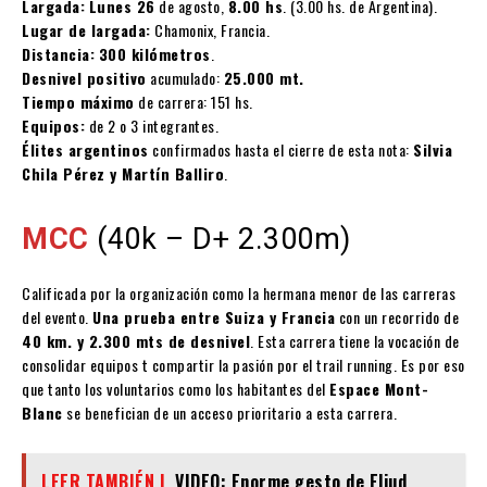
Largada:
Lunes 26
de agosto,
8.00 hs
. (3.00 hs. de Argentina).
Lugar de largada:
Chamonix, Francia.
Distancia:
300 kilómetros
.
Desnivel positivo
acumulado:
25.000 mt.
Tiempo máximo
de carrera: 151 hs.
Equipos:
de 2 o 3 integrantes.
Élites argentinos
confirmados hasta el cierre de esta nota:
Silvia
Chila Pérez y Martín Balliro
.
MCC
(40k – D+ 2.300m)
Calificada por la organización como la hermana menor de las carreras
del evento.
Una prueba entre Suiza y Francia
con un recorrido de
40 km. y 2.300 mts de desnivel
. Esta carrera tiene la vocación de
consolidar equipos t compartir la pasión por el trail running. Es por eso
que tanto los voluntarios como los habitantes del
Espace Mont-
Blanc
se benefician de un acceso prioritario a esta carrera.
LEER TAMBIÉN |
VIDEO: Enorme gesto de Eliud