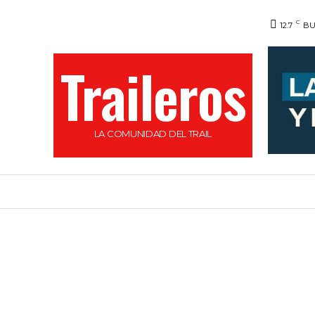
C
12.7
BU
Traileros
LA COMUNIDAD DEL TRAIL
HOME
NOVEDADES
CALENDARIO DE C