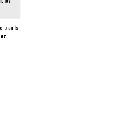
, los
mero en la
uez
,