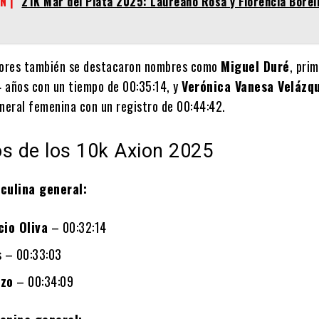
N |
21K Mar del Plata 2025: Laureano Rosa y Florencia Borelli
dores también se destacaron nombres como
Miguel Duré
, pri
 años con un tiempo de 00:35:14, y
Verónica Vanesa Velázq
eneral femenina con un registro de 00:44:42.
os de los 10k Axion 2025
culina general:
cio Oliva
– 00:32:14
s
– 00:33:03
ozo
– 00:34:09