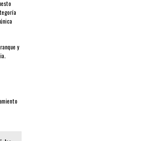
uesto
ategoría
 única
rranque y
ia.
tamiento