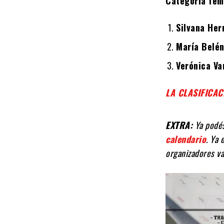
Categoría fem
Silvana Her
María Belén
Verónica Va
LA CLASIFICAC
EXTRA:
Ya podés
calendario
. Ya
organizadores v