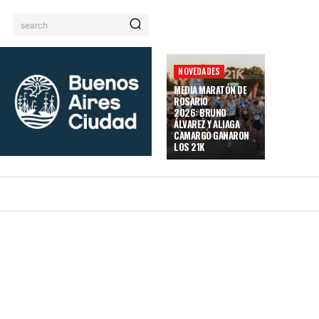
search
NOVEDADES
MEDIA MARATÓN DE
ROSARIO
2026: BRUNO
ÁLVAREZ Y ALIAGA
CAMARGO GANARON
LOS 21K
JES Y GPS
TRAILEROS/AS
SITEMAP
MORE