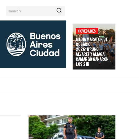
search
NOVEDADES
MEDIA MARATÓN DE
ROSARIO
2026: BRUNO
ÁLVAREZ Y ALIAGA
CAMARGO GANARON
LOS 21K
JES Y GPS
TRAILEROS/AS
SITEMAP
MORE